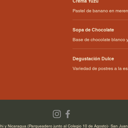
Crema Yuzu
Pastel de banano en mereng
Sopa de Chocolate
Base de chocolate blanco y
Degustación Dulce
Variedad de postres a la es
chi y Nicaragua (Parqueadero junto al Colegio 10 de Agosto)- San Juan 