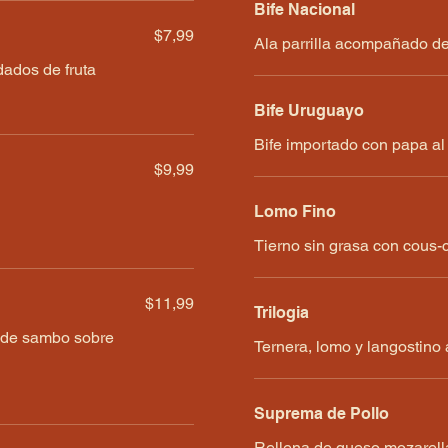
Bife Nacional
$7,99
Ala parrilla acompañado de 
dados de fruta
Bife Uruguayo
Bife importado con papa a
$9,99
Lomo Fino
Tierno sin grasa con cous-
$11,99
Trilogia
s de sambo sobre
Ternera, lomo y langostin
Suprema de Pollo
Rellena de queso mozarell